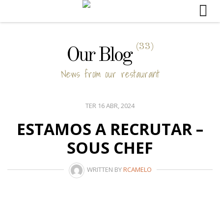
Skip
to
content
(33)
Our Blog
News from our restaurant
TER 16 ABR, 2024
ESTAMOS A RECRUTAR –
SOUS CHEF
WRITTEN BY
RCAMELO