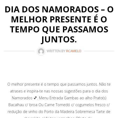
DIA DOS NAMORADOS – O
MELHOR PRESENTE É O
TEMPO QUE PASSAMOS
JUNTOS.
WRITTEN BY
RCAMELO
O melhor presente é o tempo que passamos juntos. Não te
atrases e inspira-te nas nossas sugestões para o dia dos
Namorados 💕. Menu Entrada Gambas ao alho Prato(s)
Bacalhau c/ broa Ou Carne Tornedó c/ cogumelos fresco c/
redução de vinho do Porto da Madeira Sobremesa Tarte de