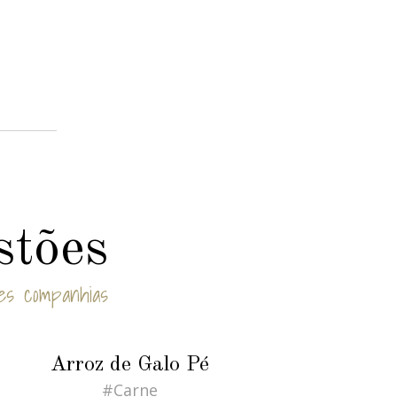
stões
es companhias
Arroz de Galo Pé
#Carne