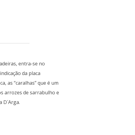
epadeiras, entra-se no
indicação da placa
a, as “caralhas” que é um
os arrozes de sarrabulho e
a D´Arga.