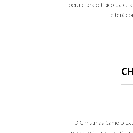
peru é prato típico da ceia
e terá co
CH
O Christmas Camelo Expe
para si e faça desde já 