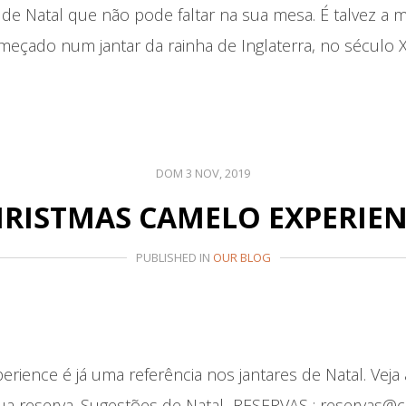
 de Natal que não pode faltar na sua mesa. É talvez a m
meçado num jantar da rainha de Inglaterra, no século 
DOM 3 NOV, 2019
RISTMAS CAMELO EXPERIE
PUBLISHED IN
OUR BLOG
rience é já uma referência nos jantares de Natal. Vej
a sua reserva. Sugestões de Natal RESERVAS : reservas@