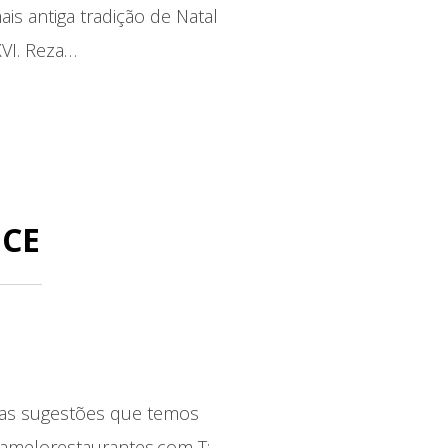
ais antiga tradição de Natal
XVI. Reza…
NCE
a as sugestões que temos
camelorestaurantes.com T: