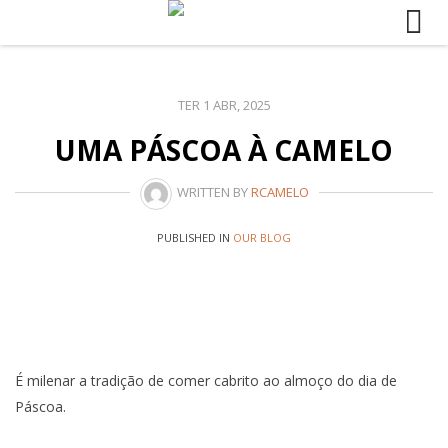
Skip
to
content
TER 1 ABR, 2025
UMA PÁSCOA À CAMELO
WRITTEN BY
RCAMELO
PUBLISHED IN
OUR BLOG
É milenar a tradição de comer cabrito ao almoço do dia de
Páscoa.